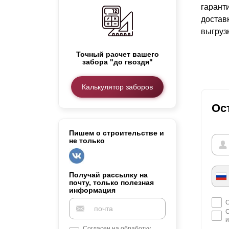
гарант
Заборы для дачи
достав
Элитные заборы для коттеджей
выгруз
Заборы и ограждения для школ
Забор на участок 10 соток
Точный расчет вашего
Заборы и ограждения для дома
забора "до гвоздя"
Калькулятор заборов
Ос
Пишем о строительстве и
не только
Получай рассылку на
почту, только полезная
информация
С
С
и
Согласен на обработку