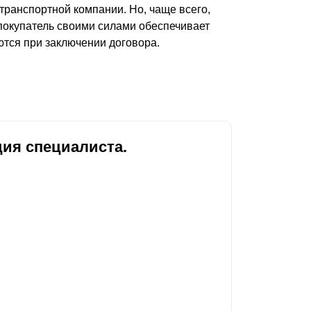
транспортной компании. Но, чаще всего,
Каркасы ворот
 покупатель своими силами обеспечивает
Калитки
ются при заключении договора.
Входные группы
ВСЕ ДЛЯ ЗАБОРА
Панели для забора
ия специалиста.