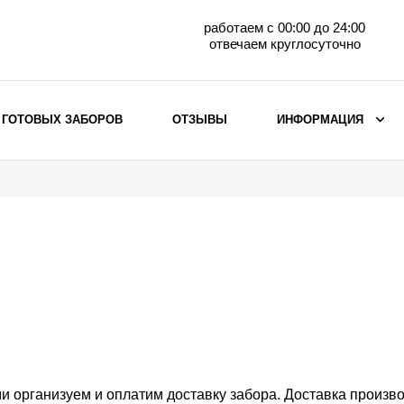
работаем с 00:00 до 24:00
отвечаем круглосуточно
 ГОТОВЫХ ЗАБОРОВ
ОТЗЫВЫ
ИНФОРМАЦИЯ
ВЫБОР ПО МАТЕРИАЛУ
Заборы с кирпичными столбами
Заборы из евроштакетника
горизонтального
Металлические заборы для дачи
Забор жалюзи с кирпичными столбами
Металлические заборы
Металлические ограждения
и организуем и оплатим доставку забора. Доставка произв