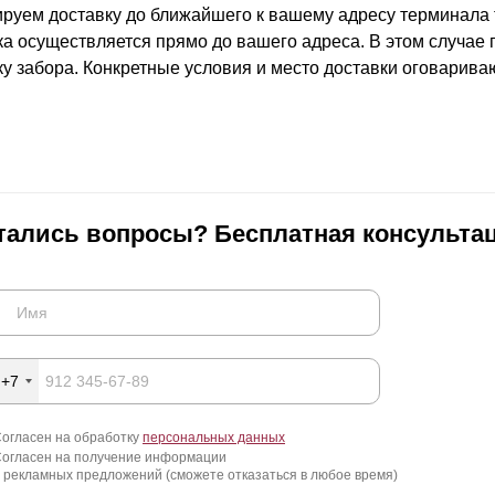
ВЫБОР ПО ХАРАКТЕРИСТИКАМ
ируем доставку до ближайшего к вашему адресу терминала 
ка осуществляется прямо до вашего адреса. В этом случае
Горизонтальные заборы
ку забора. Конкретные условия и место доставки оговарива
Высокие заборы
Красивые, дизайнерские заборы
ВЫБОР ПО СПОСОБУ МОНТАЖА
Заборы под ключ
тались вопросы? Бесплатная консультац
Готовые заборы
Комплекты заборов-лего "сделай сам"
Быстровозводимые заборы
+7
огласен на обработку
персональных данных
огласен на получение информации
 рекламных предложений (сможете отказаться в любое время)