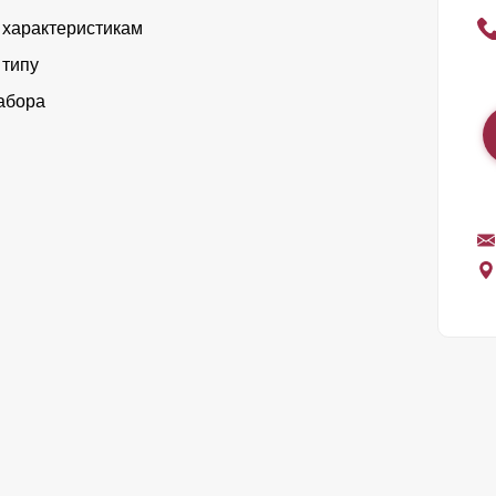
 характеристикам
 типу
абора