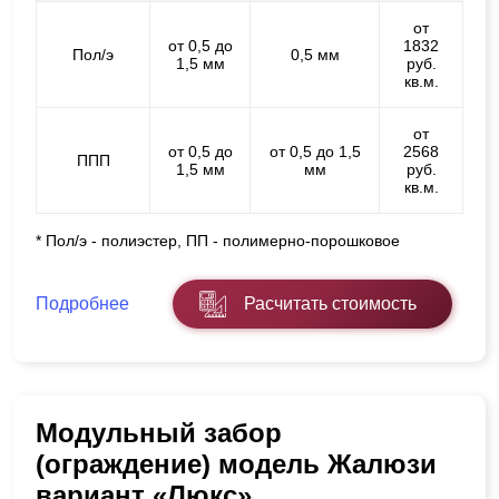
от
от 0,5 до
1832
Пол/э
0,5 мм
1,5 мм
руб.
кв.м.
от
от 0,5 до
от 0,5 до 1,5
2568
ППП
1,5 мм
мм
руб.
кв.м.
* Пол/э - полиэстер, ПП - полимерно-порошковое
Подробнее
Расчитать стоимость
Модульный забор
(ограждение) модель Жалюзи
вариант «Люкс»