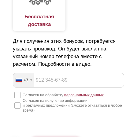
производственном объекте. Вы получите красивый,
стильный металлический забор со следующим набором
Бесплатная
преимуществ:
доставка
индивидуальные размеры и проектная смета с
Для получения этих бонусов, потребуется
гарантией на качество от завода—производителя;
указать промокод. Он будет выслан на
стабильно надежное качество комплектующих,
указанный номер телефона вместе с
изготовленных в заводских условиях;
расчетом. Подробности в видео.
благодаря тому, что наше производство оснащено
современным парком станков, это исключает
+7
конструктивные ошибки из—за человеческого
Согласен на обработку
персональных данных
фактора;
Согласен на получение информации
и рекламных предложений (сможете отказаться в любое
детали изготовлены из оцинкованных марок стали,
время)
поэтому надежно защищены от ржавчины,
коррозии и других разрушающих действий
механического или физико—химического