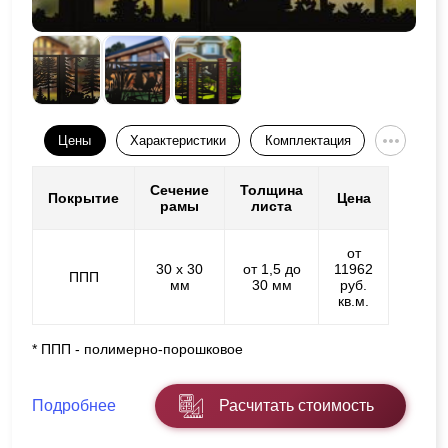
Цены
Характеристики
Комплектация
Сечение
Толщина
Покрытие
Цена
рамы
листа
от
30 х 30
от 1,5 до
11962
ППП
мм
30 мм
руб.
кв.м.
* ППП - полимерно-порошковое
Подробнее
Расчитать стоимость