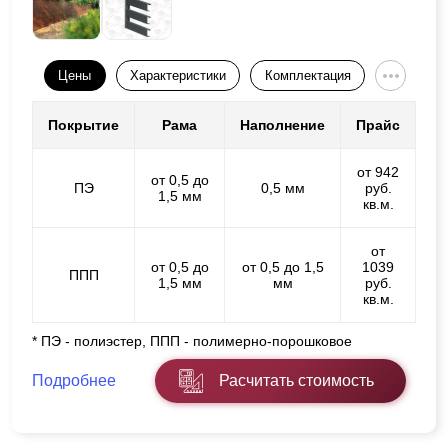
Цены
Характеристики
Комплектация
Покрытие
Рама
Наполнение
Прайс
от 942
от 0,5 до
ПЭ
0,5 мм
руб.
1,5 мм
кв.м.
от
от 0,5 до
от 0,5 до 1,5
1039
ППП
1,5 мм
мм
руб.
кв.м.
* ПЭ - полиэстер, ППП - полимерно-порошковое
Подробнее
Расчитать стоимость