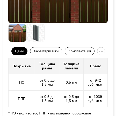
Цены
Характеристики
Комплектация
Толщина
Толщина
Покрытие
Прайс
рамы
ламели
от 0,5 до
от 942
ПЭ
0,5 мм
1,5 мм
руб. кв.м.
от 0,5 до
от 0,5 до
от 1039
ППП
1,5 мм
1,5 мм
руб. кв.м.
* ПЭ - полиэстер, ППП - полимерно-порошковое