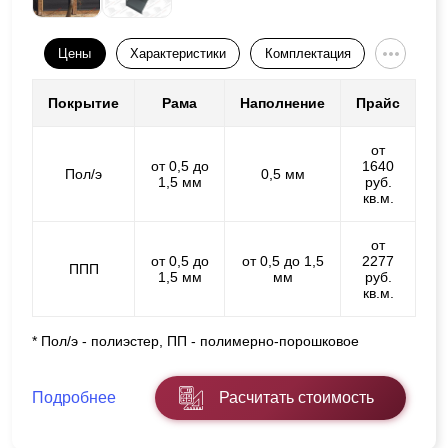
Цены
Характеристики
Комплектация
Покрытие
Рама
Наполнение
Прайс
от
от 0,5 до
1640
Пол/э
0,5 мм
1,5 мм
руб.
кв.м.
от
от 0,5 до
от 0,5 до 1,5
2277
ППП
1,5 мм
мм
руб.
кв.м.
* Пол/э - полиэстер, ПП - полимерно-порошковое
Подробнее
Расчитать стоимость