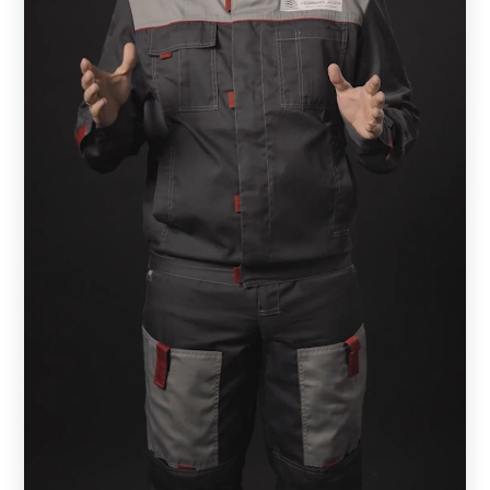
исполнения. Вы можете подобрать толщину стального
профиля, цвет, фактуру и вид декоративно—защитного
покрытия. Спецтехника не нужна, т.к забор состоит из
отдельных планок.
Модель
Достоинства
Вариант, который доступен с
максимальным размером планки в
218 мм, что сокращает количество
«Стандарт»
деталей в конструкции. Модель
может комплектоваться воротами,
но забор можно заказать и без.
Отличается средним размером
планки среди конструкций с Z
образным профилем. Подходит
для загородных участков, веранд,