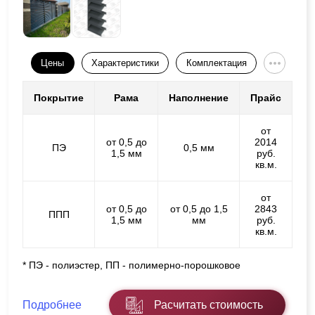
Цены
Характеристики
Комплектация
Покрытие
Рама
Наполнение
Прайс
от
от 0,5 до
2014
ПЭ
0,5 мм
1,5 мм
руб.
кв.м.
от
от 0,5 до
от 0,5 до 1,5
2843
ППП
1,5 мм
мм
руб.
кв.м.
* ПЭ - полиэстер, ПП - полимерно-порошковое
Подробнее
Расчитать стоимость