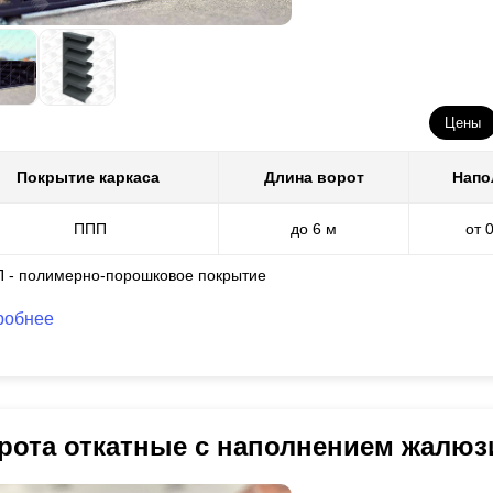
Цены
Покрытие каркаса
Длина ворот
Напо
ППП
до 6 м
от 
П - полимерно-порошковое покрытие
робнее
рота откатные с наполнением жалюз