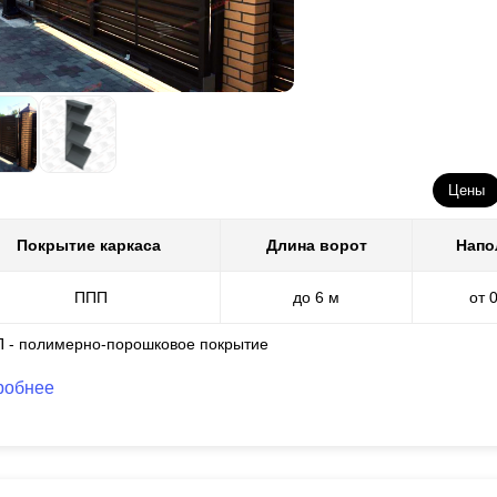
Цены
Покрытие каркаса
Длина ворот
Напо
ППП
до 6 м
от 
П - полимерно-порошковое покрытие
робнее