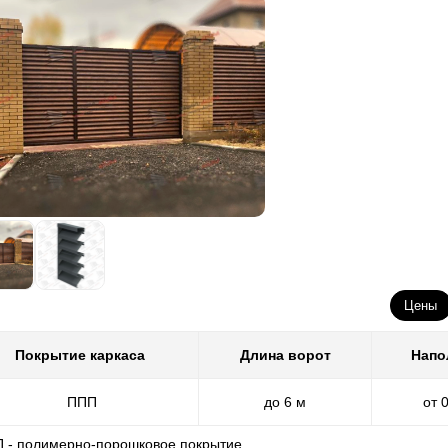
Цены
Покрытие каркаса
Длина ворот
Напо
ППП
до 6 м
от 
П - полимерно-порошковое покрытие