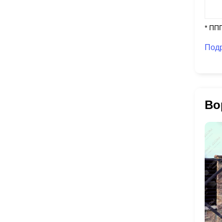
* ПП
Под
Во