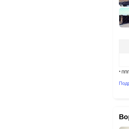
* ПП
Под
Во