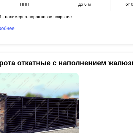
ППП
до 6 м
от 
П - полимерно-порошковое покрытие
робнее
рота откатные с наполнением жалю