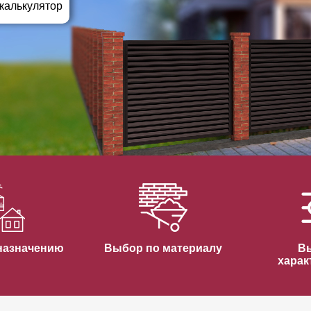
ВЫБОР ПО ХАРАКТЕРИСТИКАМ
 калькулятор
Горизонтальные заборы
Высокие заборы
Красивые, дизайнерские заборы
ВЫБОР ПО СПОСОБУ МОНТАЖА
Заборы под ключ
Готовые заборы
Комплекты заборов-лего "сделай сам"
Быстровозводимые заборы
назначению
Выбор по материалу
В
харак