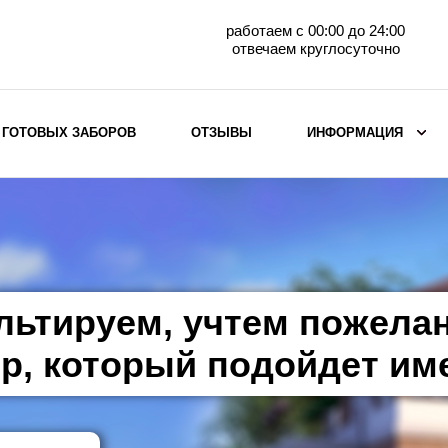
работаем с 00:00 до 24:00
отвечаем круглосуточно
 ГОТОВЫХ ЗАБОРОВ
ОТЗЫВЫ
ИНФОРМАЦИЯ
ВЫБОР ПО МАТЕРИАЛУ
Заборы с кирпичными столбами
Заборы из евроштакетника
горизонтального
льтируем, учтем пожела
Металлические заборы для дачи
Забор жалюзи с кирпичными столбами
р, который подойдет им
Металлические заборы
Металлические ограждения