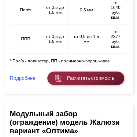
от
от 0,5 до
1640
Пол/э
0,5 мм
1,5 мм
руб.
кв.м.
от
от 0,5 до
от 0,5 до 1,5
2277
ППП
1,5 мм
мм
руб.
кв.м.
* Пол/э - полиэстер, ПП - полимерно-порошковое
Подробнее
Расчитать стоимость
Модульный забор
(ограждение) модель Жалюзи
вариант «Оптима»