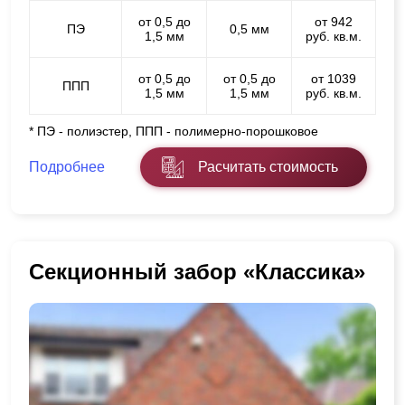
от 0,5 до
от 942
ПЭ
0,5 мм
1,5 мм
руб. кв.м.
от 0,5 до
от 0,5 до
от 1039
ППП
1,5 мм
1,5 мм
руб. кв.м.
* ПЭ - полиэстер, ППП - полимерно-порошковое
Подробнее
Расчитать стоимость
Секционный забор «Классика»