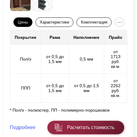
Цены
Характеристики
Комплектация
Покрытие
Рама
Наполнение
Прайс
от
от 0,5 до
1713
Пол/э
0,5 мм
1,5 мм
руб.
кв.м.
от
от 0,5 до
от 0,5 до 1,5
2262
ППП
1,5 мм
мм
руб.
кв.м.
* Пол/э - полиэстер, ПП - полимерно-порошковое
Подробнее
Расчитать стоимость