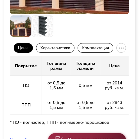
Цены
Характеристики
Комплектация
Толщина
Толщина
Покрытие
Цена
рамы
ламели
от 0,5 до
от 2014
ПЭ
0,5 мм
1,5 мм
руб. кв.м.
от 0,5 до
от 0,5 до
от 2843
ППП
1,5 мм
1,5 мм
руб. кв.м.
* ПЭ - полиэстер, ППП - полимерно-порошковое