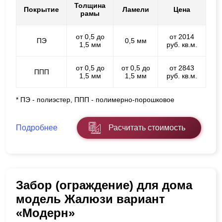
Толщина
Покрытие
Ламели
Цена
рамы
от 0,5 до
от 2014
ПЭ
0,5 мм
1,5 мм
руб. кв.м.
от 0,5 до
от 0,5 до
от 2843
ППП
1,5 мм
1,5 мм
руб. кв.м.
* ПЭ - полиэстер, ППП - полимерно-порошковое
Подробнее
Расчитать стоимость
Забор (ограждение) для дома
модель Жалюзи вариант
«Модерн»