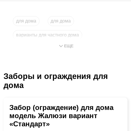
для дома
для дома
варианты для частного дома
ЕЩЕ
лицевой частного дома
ворота для частного дома
Заборы и ограждения для
купить для дома
дома
Забор (ограждение) для дома
модель Жалюзи вариант
«Стандарт»