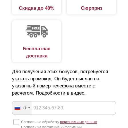
Скидка до 48%
Сюрприз
Глухой тип забора
Глухой забор представляет собой сплошную стену, в
которой не предполагается никаких видимых просветов
в ограждении. Основная функция такого забора – это
Бесплатная
защита территории как от людей и животных, так и от
доставка
ветра, холода, шума, пыли.
Чем прочнее материал и надежнее конструкция, тем
Для получения этих бонусов, потребуется
выше защитная функция глухого забора. Однако,
указать промокод. Он будет выслан на
существенным недостатком такого типа забора
указанный номер телефона вместе с
расчетом. Подробности в видео.
является то, что через него нельзя увидеть
происходящее за пределами его участка. Для многих
+7
людей это создает определенное неудобство. Ведь то,
что мы не видим, мы не можем и контролировать. Кроме
Согласен на обработку
персональных данных
Согласен на получение информации
того, такие глухие заборы из сплошной стены или