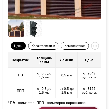
Цены
Характеристики
Комплектация
Толщина
Покрытие
Ламели
Цена
рамы
от 0,5 до
от 2649
ПЭ
0,5 мм
1,5 мм
руб. кв.м.
от 0,5 до
от 0,5 до
от 3129
ППП
1,5 мм
1,5 мм
руб. кв.м.
* ПЭ - полиэстер, ППП - полимерно-порошковое