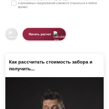
и рекламных предложений (сможете отказаться в любое
металла больше подходят для ограждения режимного
время)
объекта, чем загородного дома.
Просматриваемый тип забора
Начать расчет
Второй тип забора – это просматриваемый. У такого
забора предусмотрены просветы, благодаря которым
можно видеть происходящее как на территории самого
Как рассчитать стоимость забора и
участка, так и снаружи.
получить...
Наш каталог предлагает два классических варианта
таких заборов – это модели «Ранчо» и «Классика».
Основная разница между этими двумя моделями
заключается в вертикальном или горизонтальном
расположении стальных ламелей, имитирующих
крашенные доски.