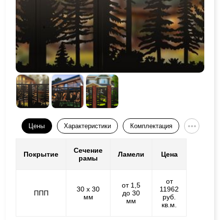
Цены
Характеристики
Комплектация
Сечение
Покрытие
Ламели
Цена
рамы
от
от 1,5
30 х 30
11962
ППП
до 30
мм
руб.
мм
кв.м.