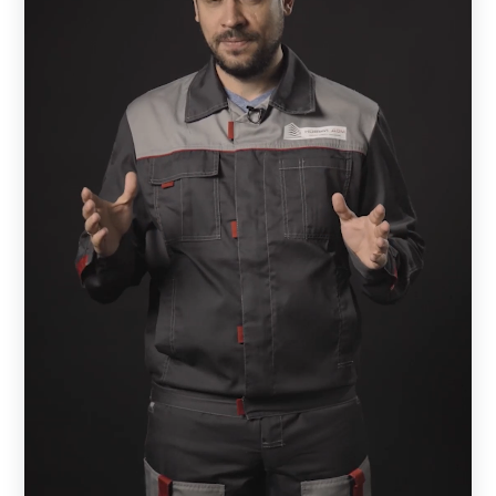
В зависимости от направления ламелей, а также их
окрашивания, можно добиваться того, что забор для
дома будет выглядеть совершенно по-разному.
Например, модель «Классика», выполненная в
коричневом цвете под дерево, будет иметь
стилизованно-деревенский вид, а в белом цвете будет
напоминать стиль английских садов.
То же касается и модели «Ранчо», которая напоминает
нам дикий запад с его свободой и неукротимым нравом.
В коричневом цвете восприятие этого забора будет
совершенно иным, чем в стальном сером.
Такие виды заборов нередко используются не только
для ограждения частного дома, но и для ограждения
парков, садов, скверов. В современном исполнении они
выглядят не только стильно, но и дружелюбно.