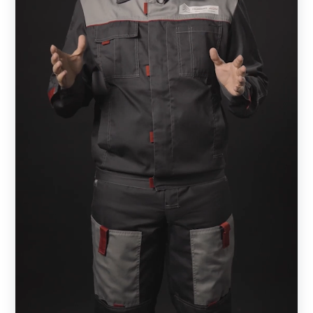
Чтобы добиться гармонии, необходимо подобрать
вариант на 1-1,5 метра. Если же ваш дом состоит из
нескольких этажей, то и забор должен быть значительно
выше.
Также важно обратить внимание на характер участка.
Если он расположен на местности с большим
перепадом высот или посреди холмов, то установка
конструкции значительно осложнится (увеличивается
бюджет). В этом случае можно выбрать более простой и
доступный вариант, который не потребует
дополнительных вложений.
Крайне важно, чтобы фасад коттеджа и лицевая часть
конструкции дополняли друг друга, создавая эффект
единой конструкции. А достигается он благодаря
исполнению конструкции и фасада в единой цветовой