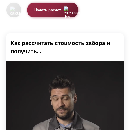
конструкции, также учесть особенности рельефа участка
Начать расчет
и характеристики грунта. Так как от этого напрямую
будет зависеть размер бюджета, необходимого для
воплощения вашей задумки.
Важным нюансом является проходимость. В случае,
Как рассчитать стоимость забора и
если дом находится в центральных частях города,
получить...
лучше всего подобрать глухой вариант ограждения. Так
вы сможете избежать посторонних взглядов и создать
эффект подавления шума от проезжающего
транспорта. К тому же, высокая конструкция станет
гарантом вашей безопасности и преградит путь ворам.
Перед строительством следует учитывать размеры
участка и дома. Они должны друг другу соответствовать.
Например, не очень красиво смотрится двухметровый
забор, который находится рядом с одноэтажным домом.