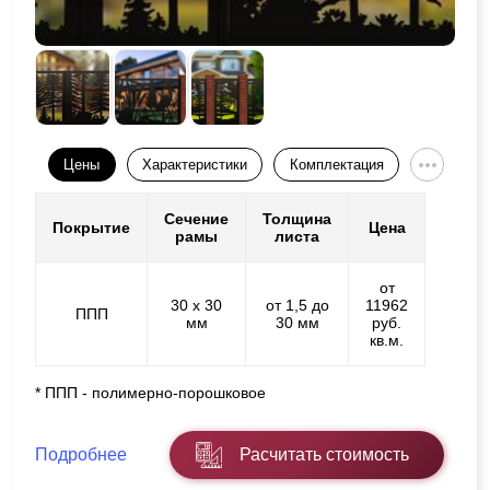
Цены
Характеристики
Комплектация
Сечение
Толщина
Покрытие
Цена
рамы
листа
от
30 х 30
от 1,5 до
11962
ППП
мм
30 мм
руб.
кв.м.
* ППП - полимерно-порошковое
Подробнее
Расчитать стоимость