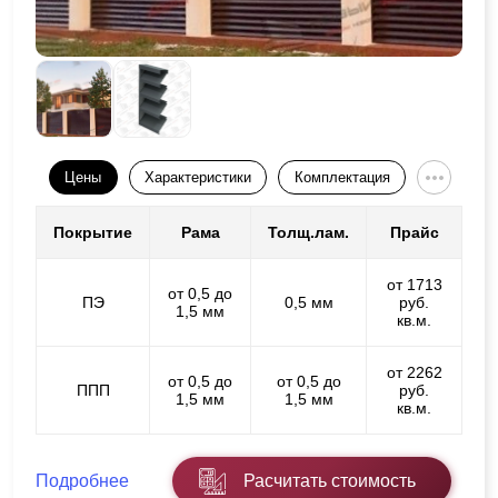
Цены
Характеристики
Комплектация
Покрытие
Рама
Толщ.лам.
Прайс
от 1713
от 0,5 до
ПЭ
0,5 мм
руб.
1,5 мм
кв.м.
от 2262
от 0,5 до
от 0,5 до
ППП
руб.
1,5 мм
1,5 мм
кв.м.
Подробнее
Расчитать стоимость