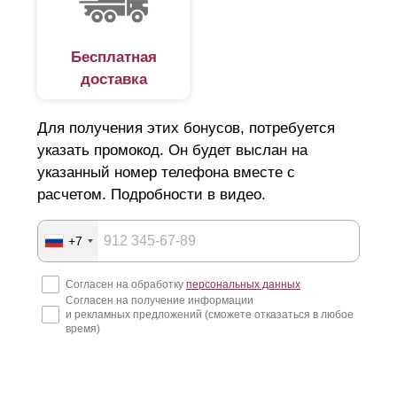
безопасность?
Увы, на рынке есть немало недобросовестных
Бесплатная
доставка
компаний. Наобещают "Золотые горы", и технично
скроются за ними. А у вас помимо потери денег, сроки
Для получения этих бонусов, потребуется
по строительству сорваны и все планы нарушены. Как
указать промокод. Он будет выслан на
подобрать идеальный вариант люксового ограждения и
указанный номер телефона вместе с
не попасть в руки мошенников, читайте далее.
расчетом. Подробности в видео.
Подготовка к строительству забора
+7
Начнем с того, что покупка и установка забора для дачи
Согласен на обработку
персональных данных
Согласен на получение информации
или для загородного дома, крайне затратная статья
и рекламных предложений (сможете отказаться в любое
расходов. Поэтому еще на этапе составления дизайн-
время)
проекта стоит детально продумать все нюансы:
определиться с типом, дизайном и размером