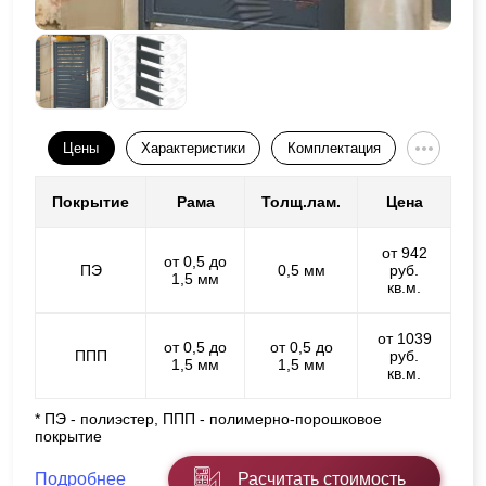
Цены
Характеристики
Комплектация
Покрытие
Рама
Толщ.лам.
Цена
от 942
от 0,5 до
ПЭ
0,5 мм
руб.
1,5 мм
кв.м.
от 1039
от 0,5 до
от 0,5 до
ППП
руб.
1,5 мм
1,5 мм
кв.м.
* ПЭ - полиэстер, ППП - полимерно-порошковое
покрытие
Подробнее
Расчитать стоимость