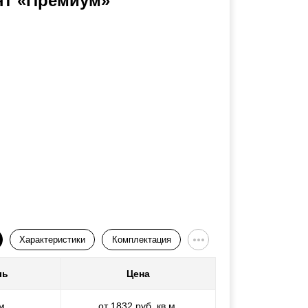
нт «Премиум»
Характеристики
Комплектация
ль
Цена
м
от 1832 руб. кв.м.