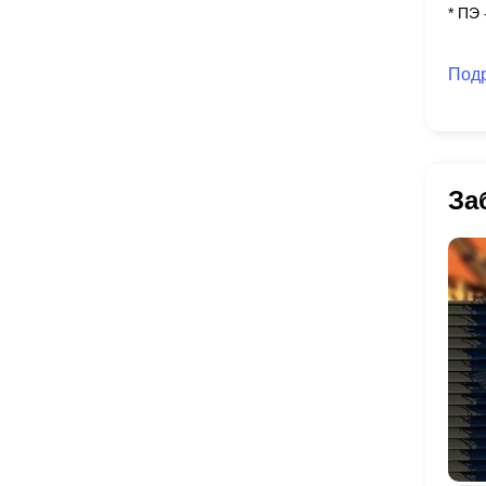
* ПЭ
Под
За