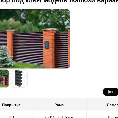
бор под ключ модель Жалюзи вариа
Цены
Покрытие
Рама
Ламе
ПЭ
от 0,5 до 1,5 мм
0,5 м