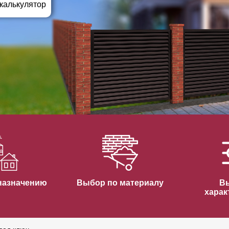
ВЫБОР ПО ХАРАКТЕРИСТИКАМ
 калькулятор
Горизонтальные заборы
Высокие заборы
Красивые, дизайнерские заборы
ВЫБОР ПО СПОСОБУ МОНТАЖА
Заборы под ключ
Готовые заборы
Комплекты заборов-лего "сделай сам"
Быстровозводимые заборы
назначению
Выбор по материалу
В
харак