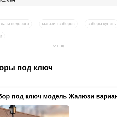
под ключ
 дачи недорого
магазин заборов
заборы купить
и
ЕЩЕ
оры под ключ
бор под ключ модель Жалюзи вариан