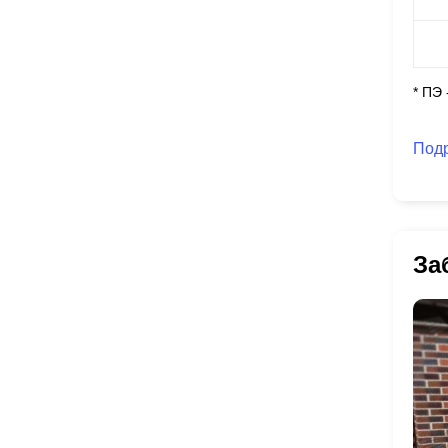
* ПЭ
Под
За