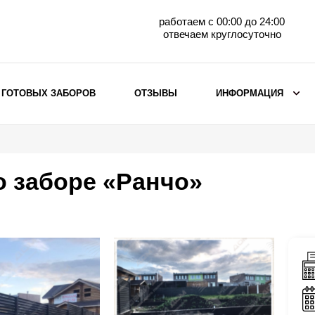
работаем с 00:00 до 24:00
отвечаем круглосуточно
 ГОТОВЫХ ЗАБОРОВ
ОТЗЫВЫ
ИНФОРМАЦИЯ
ВЫБОР ПО МАТЕРИАЛУ
Заборы с кирпичными столбами
о заборе «Ранчо»
Заборы из евроштакетника
горизонтального
Металлические заборы для дачи
Забор жалюзи с кирпичными столбами
Металлические заборы
Металлические ограждения