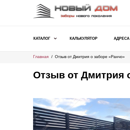
КАТАЛОГ
КАЛЬКУЛЯТОР
АДРЕСА
Главная
Отзыв от Дмитрия о заборе «Ранчо»
ВЫБОР ПО МОДЕЛИ
Заборы Ранчо
Отзыв от Дмитрия 
Заборы Хай-тек
Заборы Классика
Заборы Жалюзи
ВЫБОР ПО НАЗНАЧЕНИЮ
Заборы и ограждения для детских
садов