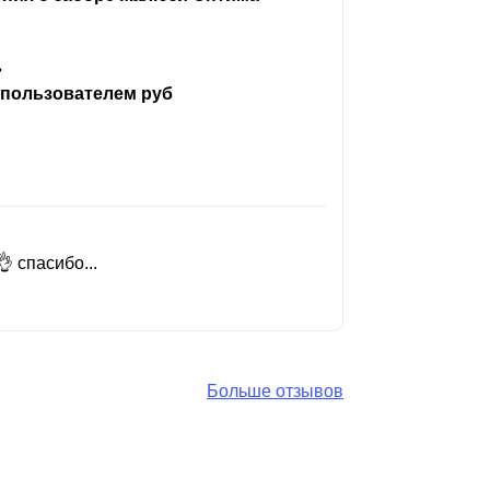
ь
 пользователем руб
 спасибо...
Добрый день
Читать вес
Больше отзывов