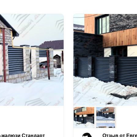
е-жалюзи Стандарт
Отзыв от Евг