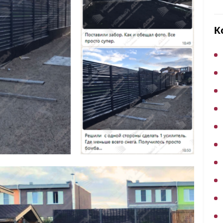
ВЫБОР ПО ХАРАКТЕРИСТИКАМ
Горизонтальные заборы
К
Высокие заборы
Красивые, дизайнерские заборы
ВЫБОР ПО СПОСОБУ МОНТАЖА
Заборы под ключ
Готовые заборы
Комплекты заборов-лего "сделай сам"
Быстровозводимые заборы