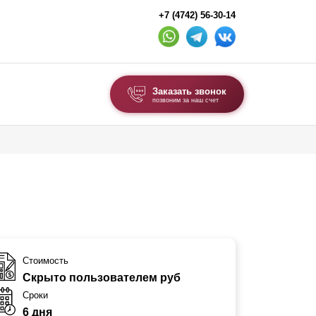
+7 (4742) 56-30-14
Заказать звонок
позвоним за наш счет
ВЫБОР ПО ТИПУ
Модульные заборы и ограждения
Комбинированные заборы
Секционные заборы
ВОРОТА И КАЛИТКИ
Стоимость
Скрыто пользователем руб
Ворота откатные
Сроки
Ворота распашные
6 дня
Ворота складные гармошка