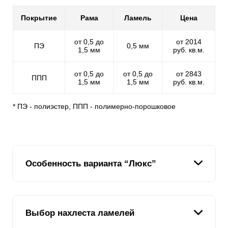
Покрытие
Рама
Ламель
Цена
от 0,5 до
от 2014
ПЭ
0,5 мм
1,5 мм
руб. кв.м.
от 0,5 до
от 0,5 до
от 2843
ППП
1,5 мм
1,5 мм
руб. кв.м.
* ПЭ - полиэстер, ППП - полимерно-порошковое
Особенность варианта “Люкс”
Все заборы жалюзи представляют собой особую
Выбор нахлеста ламелей
конструкцию, похожую на закрытые жалюзи. Данный