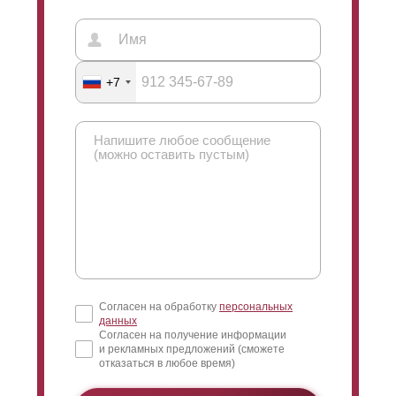
симпатизирует, а у кого-то вызывает раздражение.
Поэтому нами представлены оба варианта.
+7
В модели «
оптима
»
ламель
имеет высоту 109
миллиметров (при условии, что глубина секции будет
50 миллиметров). Также «
Оптима
» доступна в
высоте 123 миллиметра, тогда секция будет 60
миллиметров, и самая большая
высота
ламели
имеет показатель 170 миллиметров,
а глубина секции будет равна 80 миллиметрам.
Вариант «
Оптима
» отлично подходит для
Согласен на обработку
персональных
ограждения любых объектов: дома, загородные
данных
участки, веранды, сады, беседки, места для
Согласен на получение информации
и рекламных предложений (сможете
активного семейного отдыха, ограждение балконов.
отказаться в любое время)
Также данная модель часто применяется при
заграждении частных парковок и предприятий,