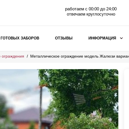
работаем с 00:00 до 24:00
отвечаем круглосуточно
 ГОТОВЫХ ЗАБОРОВ
ОТЗЫВЫ
ИНФОРМАЦИЯ
 ограждения
Металлическое ограждение модель Жалюзи вариан
ВЫБОР ПО МАТЕРИАЛУ
Заборы с кирпичными столбами
Заборы из евроштакетника
горизонтального
Металлические заборы для дачи
Забор жалюзи с кирпичными столбами
Металлические заборы
Металлические ограждения