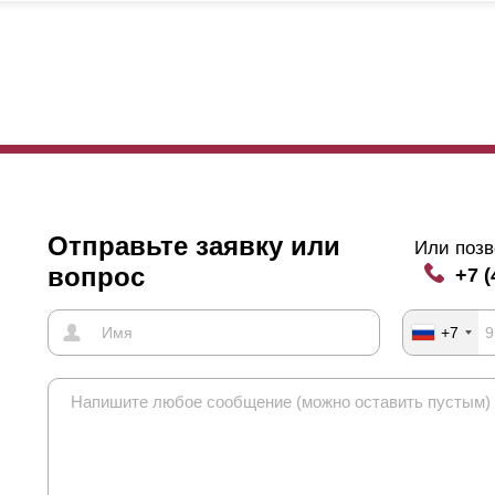
личаются прочностью и износостойкостью, прослужат длительное в
щим дизайном дома или приусадебного участка. Для создания стро
убокие секции. Создать больше изгибов можно с помощью уменьшен
Отправьте заявку или
Или позв
вопрос
+7 (
+7