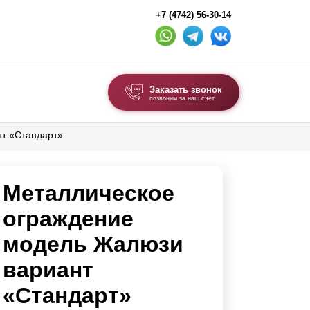
+7 (4742) 56-30-14
Заказать звонок
позвоним за наш счет
т «Стандарт»
ВЫБОР ПО ТИПУ
Модульные заборы и ограждения
Металлическое
Комбинированные заборы
Секционные заборы
ограждение
модель Жалюзи
ВОРОТА И КАЛИТКИ
вариант
Ворота откатные
«Стандарт»
Ворота распашные
Ворота складные гармошка