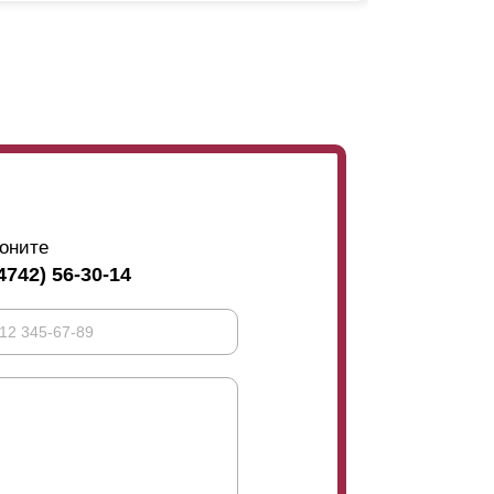
ремя. Выбирая забор, руководствуйтесь
гого минимализма используйте более
ия глубины секций.
оните
4742) 56-30-14