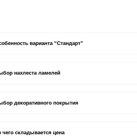
собенность варианта “Стандарт”
личительная особенность конструкции забора – простота сборки. 
ыбор нахлеста ламелей
алифицированные специалисты, установку можно провести самост
верстия, необходимо их соединить – и забор готов. Поскольку забо
казчика, в результате получается уникальная конструкция для опре
ладка
ламелей
внахлест – простой способ создать надежную конст
ыбор декоративного покрытия
жду
ламелями
, можно добиваться различных эффектов. Чем меньш
ньше угол обозрения.
кор – важная часть любых конструкций. Особенно, если речь идет 
з чего складывается цена
ряду с эстетической привлекательностью, покрытие должно прослуж