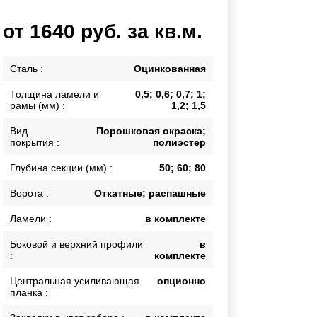
Каркасы ворот
от 1640 руб. за кв.м.
Калитки
Входные группы
Сталь :
Оцинкованная
Толщина ламели и
0,5; 0,6; 0,7; 1;
ВСЕ ДЛЯ ЗАБОРА
рамы (мм) :
1,2; 1,5
Панели для забора
Вид
Порошковая окраска;
покрытия :
полиэстер
Глубина секции (мм) :
50; 60; 80
Ворота :
Откатные; распашные
Ламели :
в комплекте
Боковой и верхний профили
в
:
комплекте
Центральная усиливающая
опционно
планка :