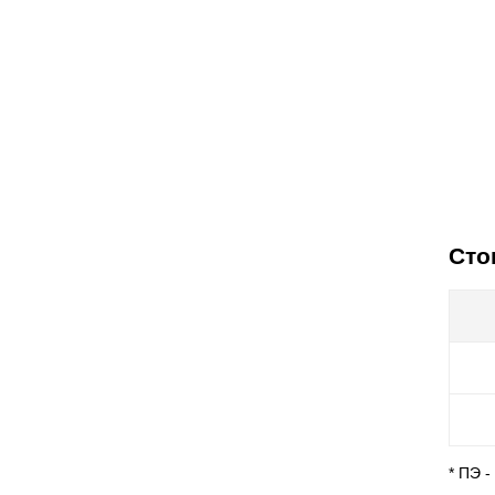
Сто
* ПЭ 