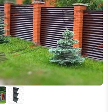
ВЫБОР ПО ХАРАКТЕРИСТИКАМ
Горизонтальные заборы
Высокие заборы
Красивые, дизайнерские заборы
ВЫБОР ПО СПОСОБУ МОНТАЖА
Заборы под ключ
Готовые заборы
Комплекты заборов-лего "сделай сам"
Быстровозводимые заборы