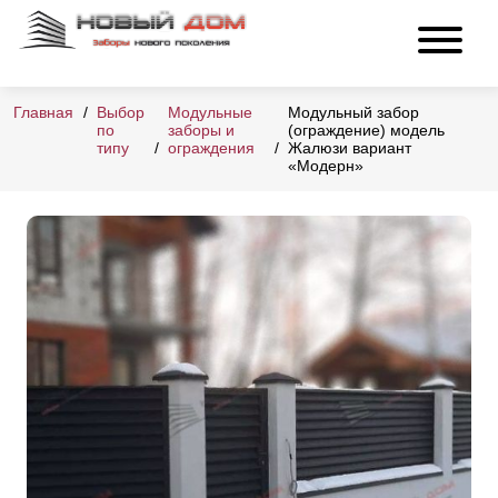
Главная
Выбор
Модульные
Модульный забор
по
заборы и
(ограждение) модель
типу
ограждения
Жалюзи вариант
«Модерн»