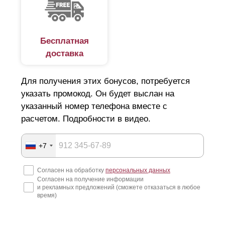
Бесплатная
доставка
Для получения этих бонусов, потребуется
указать промокод. Он будет выслан на
указанный номер телефона вместе с
расчетом. Подробности в видео.
+7
Прежней осталась возможность выбрать глубину
секции и, само собой, высоту
ламели
. С
Согласен на обработку
персональных данных
увеличением глубины секции, увеличивается
Согласен на получение информации
высота
ламели
. Чем выше
ламель
, тем более
и рекламных предложений (сможете отказаться в любое
время)
массивным становится забор. Основные
характеристики забора остаются неизменными, на
них глубина секции и высота
ламели
никак не