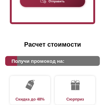
Из-за уменьшенной высоты
ламели
заборы
Отправить
«
Оптимы
» требуют для своего производства
большее количество
ламелей
, чем для «Стандарт»,
на такую же высоту забора. Это сказывается на цене:
из-за большего расхода стали стоимость забора
«
Оптима
» немного увеличивается.
Расчет стоимости
Получи промокод на:
Скидка до 48%
Сюрприз