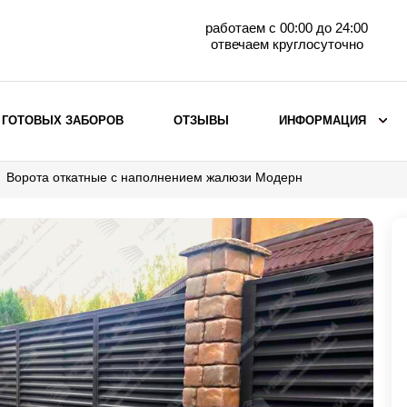
работаем с 00:00 до 24:00
отвечаем круглосуточно
 ГОТОВЫХ ЗАБОРОВ
ОТЗЫВЫ
ИНФОРМАЦИЯ
Ворота откатные с наполнением жалюзи Модерн
ВЫБОР ПО МАТЕРИАЛУ
Заборы с кирпичными столбами
Заборы из евроштакетника
горизонтального
Металлические заборы для дачи
Забор жалюзи с кирпичными столбами
Металлические заборы
Металлические ограждения