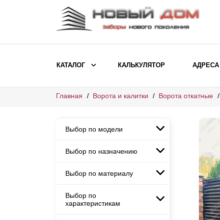
КАТАЛОГ
КАЛЬКУЛЯТОР
АДРЕСА
Главная
Ворота и калитки
Ворота откатные
ВЫБОР ПО МОДЕЛИ
Заборы Ранчо
Выбор по модели
Заборы Хай-тек
Заборы Классика
Выбор по назначению
Заборы Ранчо
Заборы Жалюзи
Заборы Хай-тек
Выбор по материалу
Заборы и ограждения для
Заборы Классика
детских садов
ВЫБОР ПО НАЗНАЧЕНИЮ
Заборы Жалюзи
Выбор по
Заборы с кирпичными столбами
Заборы для дачи
характеристикам
Заборы и ограждения для детских
Заборы из евроштакетника
Элитные заборы для коттеджей
садов