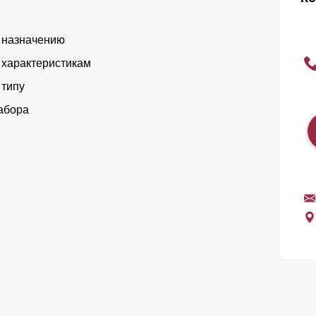
 назначению
 характеристикам
 типу
абора