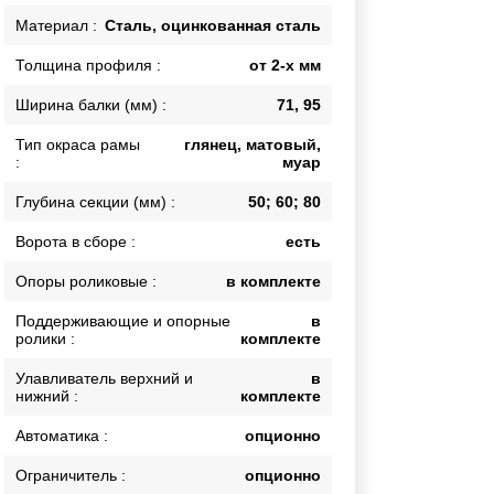
Каркасы ворот
Материал :
Сталь, оцинкованная сталь
Калитки
Толщина профиля :
от 2-х мм
Входные группы
Ширина балки (мм) :
71, 95
Тип окраса рамы
глянец, матовый,
ВСЕ ДЛЯ ЗАБОРА
:
муар
Панели для забора
Глубина секции (мм) :
50; 60; 80
Ворота в сборе :
есть
Опоры роликовые :
в комплекте
Поддерживающие и опорные
в
ролики :
комплекте
Улавливатель верхний и
в
нижний :
комплекте
Автоматика :
опционно
Ограничитель :
опционно