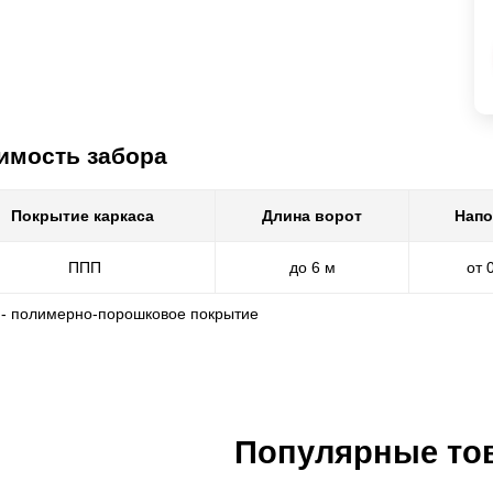
имость забора
Покрытие каркаса
Длина ворот
Напо
ППП
до 6 м
от 
 - полимерно-порошковое покрытие
Популярные то