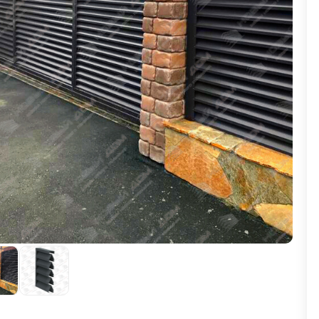
ВЫБОР ПО ХАРАКТЕРИСТИКАМ
Горизонтальные заборы
Высокие заборы
Красивые, дизайнерские заборы
ВЫБОР ПО СПОСОБУ МОНТАЖА
Заборы под ключ
Готовые заборы
Комплекты заборов-лего "сделай сам"
Быстровозводимые заборы