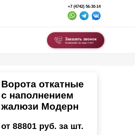
+7 (4742) 56-30-14
Заказать звонок
позвоним за наш счет
ВЫБОР ПО ТИПУ
Модульные заборы и ограждения
Ворота откатные
Комбинированные заборы
Секционные заборы
с наполнением
жалюзи Модерн
ВОРОТА И КАЛИТКИ
Ворота откатные
от 88801 руб. за шт.
Ворота распашные
Ворота складные гармошка