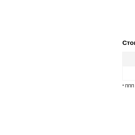
Сто
* ППП