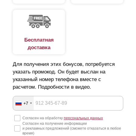
пожелания, требования и место установки, что
упростит и ускорит процесс изготовления забора, так
как все согласования будут происходить внутри
компании без привлечения третьих лиц.
Для данной модели возможна установка забора «под
Бесплатная
ключ», куда входит: антикоррозийная обработка
стальных столбов, их покраска в нужный цвет,
доставка
установка готовых столбов и крепление на них
пролетов забора. Транспортировка, разгрузка и
Для получения этих бонусов, потребуется
установка забора полностью ложится на нас, Вам
указать промокод. Он будет выслан на
будет необходимо только принять готовую работу.
указанный номер телефона вместе с
расчетом. Подробности в видео.
+7
Согласен на обработку
персональных данных
Согласен на получение информации
и рекламных предложений (сможете отказаться в любое
время)